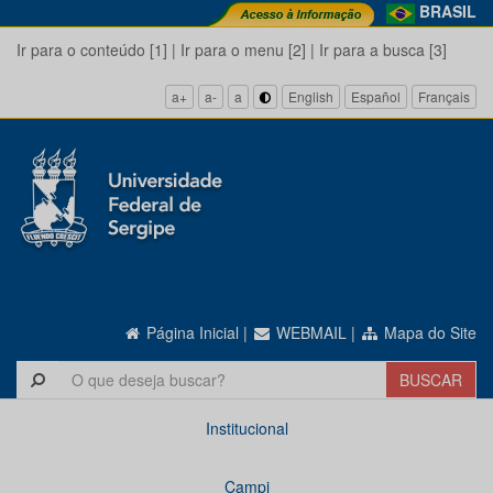
BRASIL
Ir para o conteúdo [1]
|
Ir para o menu [2]
|
Ir para a busca [3]
a+
a-
a
English
Español
Français
Página Inicial
|
WEBMAIL
|
Mapa do Site
Institucional
Campi