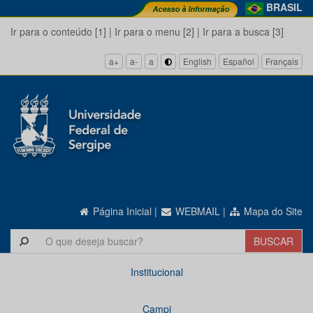
BRASIL
Ir para o conteúdo [1]
|
Ir para o menu [2]
|
Ir para a busca [3]
a+
a-
a
English
Español
Français
Página Inicial
|
WEBMAIL
|
Mapa do Site
Institucional
Campi