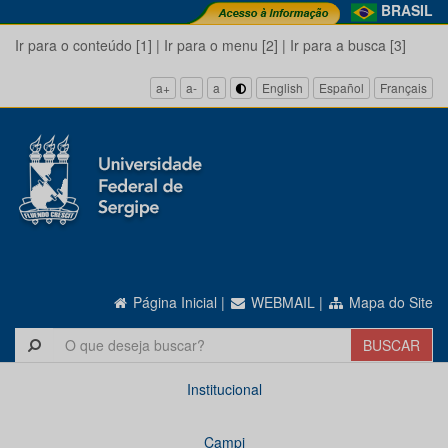
BRASIL
Ir para o conteúdo [1]
|
Ir para o menu [2]
|
Ir para a busca [3]
a+
a-
a
English
Español
Français
Página Inicial
|
WEBMAIL
|
Mapa do Site
Institucional
Campi